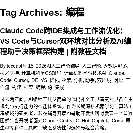
Tag Archives: 编程
Claude Code跨IDE集成与工作流优化：
VS Code与Cursor双环境对比分析及AI编
程助手决策框架构建 | 附教程文档
By
tecdat
4月 15, 2026
AI人工智能辅导
,
人工智能
,
大数据部落
,
技术支持
,
计算机科学CS辅导
,
计算机科学与技术
AI
,
Claude
,
Code
,
Cursor
,
IDE
,
VS
,
优化
,
决策
,
分析
,
助手
,
双环境
,
对比
,
工
作流
,
构建
,
框架
,
编程
,
跨
,
集成
过去两年间，AI编程工具从简单的代码补全工具演变为具备自主
规划与执行能力的智能体系统。作为长期深耕机器学习与算法工
程领域的研究者，我在辅导开展AI辅助开发实践时发现一个普遍
困惑：当开发者面对Claude Code、GitHub Copilot、Cursor原
生AI等多种工具时，缺乏系统性的选择与组合策略。