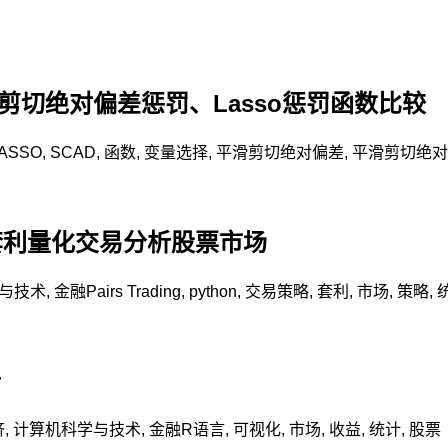
滑剪切绝对偏差惩罚、Lasso惩罚函数比较
ASSO
,
SCAD
,
函数
,
变量选择
,
平滑剪切绝对偏差
,
平滑剪切绝对
g统计套利量化交易分析股票市场
与技术
,
金融
Pairs Trading
,
python
,
交易策略
,
套利
,
市场
,
策略
,
析
济
,
计算机科学与技术
,
金融
R语言
,
可视化
,
市场
,
收益
,
统计
,
股票