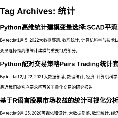
Tag Archives: 统计
Python高维统计建模变量选择:SCAD平
By
tecdat
1月 5, 2022
大数据部落
,
数理统计
,
计算机科学与技术
L
变量选择是高维统计建模的重要组成部分。
Python配对交易策略Pairs Tradin
By
tecdat
12月 22, 2021
大数据部落
,
数理统计
,
经济
,
计算机科学
最近我们被客户要求撰写关于量化交易的研究报告。
基于R语言股票市场收益的统计可视化分
By
tecdat
9月 25, 2020
可视化和设计
,
大数据部落
,
数理统计
,
经