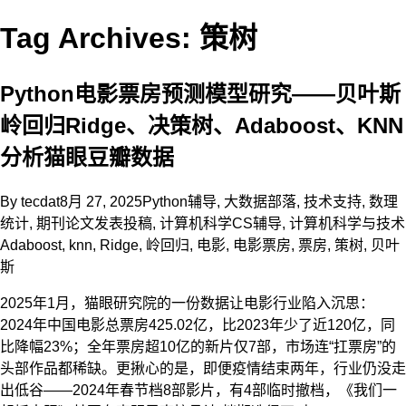
Tag Archives: 策树
Python电影票房预测模型研究——贝叶斯
岭回归Ridge、决策树、Adaboost、KNN
分析猫眼豆瓣数据
By
tecdat
8月 27, 2025
Python辅导
,
大数据部落
,
技术支持
,
数理
统计
,
期刊论文发表投稿
,
计算机科学CS辅导
,
计算机科学与技术
Adaboost
,
knn
,
Ridge
,
岭回归
,
电影
,
电影票房
,
票房
,
策树
,
贝叶
斯
2025年1月，猫眼研究院的一份数据让电影行业陷入沉思：
2024年中国电影总票房425.02亿，比2023年少了近120亿，同
比降幅23%；全年票房超10亿的新片仅7部，市场连“扛票房”的
头部作品都稀缺。更揪心的是，即便疫情结束两年，行业仍没走
出低谷——2024年春节档8部影片，有4部临时撤档，《我们一