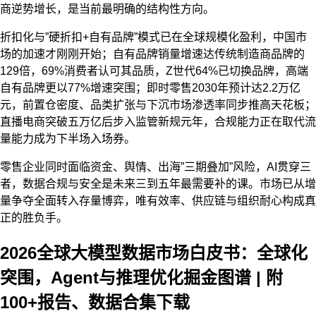
商逆势增长，是当前最明确的结构性方向。
折扣化与”硬折扣+自有品牌”模式已在全球规模化盈利，中国市
场的加速才刚刚开始；自有品牌销量增速达传统制造商品牌的
129倍，69%消费者认可其品质，Z世代64%已切换品牌，高端
自有品牌更以77%增速突围；即时零售2030年预计达2.2万亿
元，前置仓密度、品类扩张与下沉市场渗透率同步推高天花板；
直播电商突破五万亿后步入监管新规元年，合规能力正在取代流
量能力成为下半场入场券。
零售企业同时面临资金、舆情、出海”三期叠加”风险，AI贯穿三
者，数据合规与安全是未来三到五年最需要补的课。市场已从增
量争夺全面转入存量博弈，唯有效率、供应链与组织耐心构成真
正的胜负手。
2026全球大模型数据市场白皮书：全球化
突围，Agent与推理优化掘金图谱 | 附
100+报告、数据合集下载