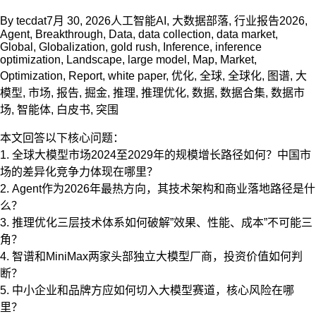
By
tecdat
7月 30, 2026
人工智能AI
,
大数据部落
,
行业报告
2026
,
Agent
,
Breakthrough
,
Data
,
data collection
,
data market
,
Global
,
Globalization
,
gold rush
,
Inference
,
inference
optimization
,
Landscape
,
large model
,
Map
,
Market
,
Optimization
,
Report
,
white paper
,
优化
,
全球
,
全球化
,
图谱
,
大
模型
,
市场
,
报告
,
掘金
,
推理
,
推理优化
,
数据
,
数据合集
,
数据市
场
,
智能体
,
白皮书
,
突围
本文回答以下核心问题：
1. 全球大模型市场2024至2029年的规模增长路径如何？中国市
场的差异化竞争力体现在哪里？
2. Agent作为2026年最热方向，其技术架构和商业落地路径是什
么？
3. 推理优化三层技术体系如何破解”效果、性能、成本”不可能三
角？
4. 智谱和MiniMax两家头部独立大模型厂商，投资价值如何判
断？
5. 中小企业和品牌方应如何切入大模型赛道，核心风险在哪
里？