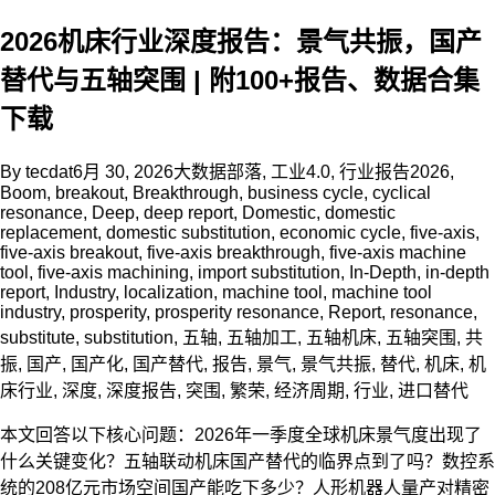
2026机床行业深度报告：景气共振，国产
替代与五轴突围 | 附100+报告、数据合集
下载
By
tecdat
6月 30, 2026
大数据部落
,
工业4.0
,
行业报告
2026
,
Boom
,
breakout
,
Breakthrough
,
business cycle
,
cyclical
resonance
,
Deep
,
deep report
,
Domestic
,
domestic
replacement
,
domestic substitution
,
economic cycle
,
five-axis
,
five-axis breakout
,
five-axis breakthrough
,
five-axis machine
tool
,
five-axis machining
,
import substitution
,
In-Depth
,
in-depth
report
,
Industry
,
localization
,
machine tool
,
machine tool
industry
,
prosperity
,
prosperity resonance
,
Report
,
resonance
,
substitute
,
substitution
,
五轴
,
五轴加工
,
五轴机床
,
五轴突围
,
共
振
,
国产
,
国产化
,
国产替代
,
报告
,
景气
,
景气共振
,
替代
,
机床
,
机
床行业
,
深度
,
深度报告
,
突围
,
繁荣
,
经济周期
,
行业
,
进口替代
本文回答以下核心问题：2026年一季度全球机床景气度出现了
什么关键变化？五轴联动机床国产替代的临界点到了吗？数控系
统的208亿元市场空间国产能吃下多少？人形机器人量产对精密