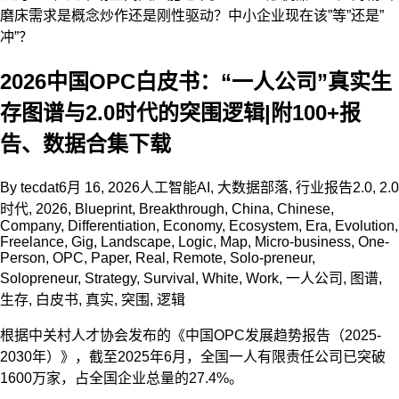
磨床需求是概念炒作还是刚性驱动？中小企业现在该”等”还是”
冲”？
2026中国OPC白皮书：“一人公司”真实生
存图谱与2.0时代的突围逻辑|附100+报
告、数据合集下载
By
tecdat
6月 16, 2026
人工智能AI
,
大数据部落
,
行业报告
2.0
,
2.0
时代
,
2026
,
Blueprint
,
Breakthrough
,
China
,
Chinese
,
Company
,
Differentiation
,
Economy
,
Ecosystem
,
Era
,
Evolution
,
Freelance
,
Gig
,
Landscape
,
Logic
,
Map
,
Micro-business
,
One-
Person
,
OPC
,
Paper
,
Real
,
Remote
,
Solo-preneur
,
Solopreneur
,
Strategy
,
Survival
,
White
,
Work
,
一人公司
,
图谱
,
生存
,
白皮书
,
真实
,
突围
,
逻辑
根据中关村人才协会发布的《中国OPC发展趋势报告（2025-
2030年）》，截至2025年6月，全国一人有限责任公司已突破
1600万家，占全国企业总量的27.4%。