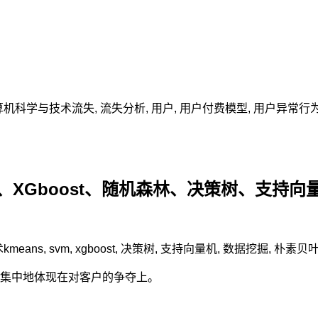
算机科学与技术
流失
,
流失分析
,
用户
,
用户付费模型
,
用户异常行
、XGboost、随机森林、决策树、支持向
术
kmeans
,
svm
,
xgboost
,
决策树
,
支持向量机
,
数据挖掘
,
朴素贝
集中地体现在对客户的争夺上。