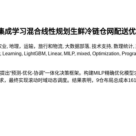
Stacking集成学习混合线性规划生鲜冷链仓网配
农业
,
地理，运输，旅行和物流
,
大数据部落
,
技术支持
,
数理统计
,
,
Learning
,
LightGBM
,
Linear
,
MILP
,
mixed
,
Optimization
,
Progr
测-优化-协调”一体化决策框架。构建MILP精确优化模型求解全局
g集成模型预测需求，最终实现滚动时域动态调度。结果表明，9仓布局总成本1