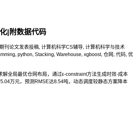
送优化|附数据代码
期刊论文发表投稿
,
计算机科学CS辅导
,
计算机科学与技术
amming
,
python
,
Stacking
,
Warehouse
,
xgboost
,
仓网
,
代码
,
优
最优仓网布局，通过ε-constraint方法生成时效-成本
615.04万元，预测RMSE达8.54吨，动态调度较静态方案降本