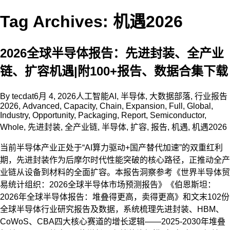
Tag Archives: 机遇2026
2026全球半导体报告：先进封装、全产业
链、扩容机遇|附100+报告、数据合集下载
By
tecdat
6月 4, 2026
人工智能AI
,
半导体
,
大数据部落
,
行业报告
2026
,
Advanced
,
Capacity
,
Chain
,
Expansion
,
Full
,
Global
,
Industry
,
Opportunity
,
Packaging
,
Report
,
Semiconductor
,
Whole
,
先进封装
,
全产业链
,
半导体
,
扩容
,
报告
,
机遇
,
机遇2026
当前半导体产业正处于“AI算力驱动+国产替代加速”的双重红利
期，先进封装作为后摩尔时代性能突破的核心路径，正推动全产
业链从设备到材料的全面扩容。本报告洞察参考《世界半导体贸
易统计组织：2026全球半导体市场预测报告》《伯恩斯坦：
2026年全球半导体报告：堆叠得更高，卖得更高》和文末102份
全球半导体行业研究报告及数据，系统梳理先进封装、HBM、
CoWoS、CBA四大核心赛道的增长逻辑——2025-2030年堆叠