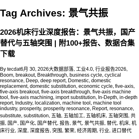
Tag Archives: 景气共振
2026机床行业深度报告：景气共振，国产
替代与五轴突围 | 附100+报告、数据合集
下载
By
tecdat
6月 30, 2026
大数据部落
,
工业4.0
,
行业报告
2026
,
Boom
,
breakout
,
Breakthrough
,
business cycle
,
cyclical
resonance
,
Deep
,
deep report
,
Domestic
,
domestic
replacement
,
domestic substitution
,
economic cycle
,
five-axis
,
five-axis breakout
,
five-axis breakthrough
,
five-axis machine
tool
,
five-axis machining
,
import substitution
,
In-Depth
,
in-depth
report
,
Industry
,
localization
,
machine tool
,
machine tool
industry
,
prosperity
,
prosperity resonance
,
Report
,
resonance
,
substitute
,
substitution
,
五轴
,
五轴加工
,
五轴机床
,
五轴突围
,
共
振
,
国产
,
国产化
,
国产替代
,
报告
,
景气
,
景气共振
,
替代
,
机床
,
机
床行业
,
深度
,
深度报告
,
突围
,
繁荣
,
经济周期
,
行业
,
进口替代