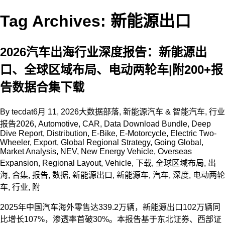
Tag Archives: 新能源出口
2026汽车出海行业深度报告：新能源出
口、全球区域布局、电动两轮车|附200+报
告数据合集下载
By
tecdat
6月 11, 2026
大数据部落
,
新能源汽车 & 智能汽车
,
行业
报告
2026
,
Automotive
,
CAR
,
Data Download Bundle
,
Deep
Dive Report
,
Distribution
,
E-Bike
,
E-Motorcycle
,
Electric Two-
Wheeler
,
Export
,
Global Regional Strategy
,
Going Global
,
Market Analysis
,
NEV
,
New Energy Vehicle
,
Overseas
Expansion
,
Regional Layout
,
Vehicle
,
下载
,
全球区域布局
,
出
海
,
合集
,
报告
,
数据
,
新能源出口
,
新能源车
,
汽车
,
深度
,
电动两轮
车
,
行业
,
附
2025年中国汽车海外零售达339.2万辆，新能源出口102万辆同
比增长107%，渗透率首破30%。本报告基于东北证券、西部证