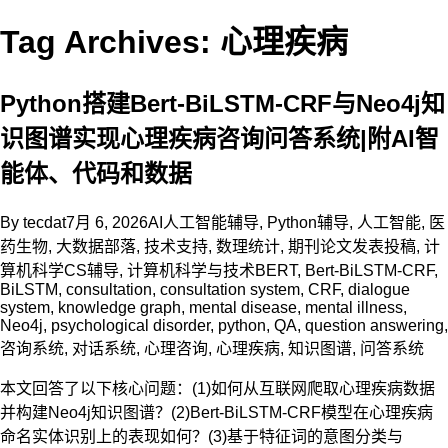
Tag Archives: 心理疾病
Python搭建Bert-BiLSTM-CRF与Neo4j知
识图谱实现心理疾病咨询问答系统|附AI智
能体、代码和数据
By
tecdat
7月 6, 2026
AI人工智能辅导
,
Python辅导
,
人工智能
,
医
药生物
,
大数据部落
,
技术支持
,
数理统计
,
期刊论文发表投稿
,
计
算机科学CS辅导
,
计算机科学与技术
BERT
,
Bert-BiLSTM-CRF
,
BiLSTM
,
consultation
,
consultation system
,
CRF
,
dialogue
system
,
knowledge graph
,
mental disease
,
mental illness
,
Neo4j
,
psychological disorder
,
python
,
QA
,
question answering
,
咨询系统
,
对话系统
,
心理咨询
,
心理疾病
,
知识图谱
,
问答系统
本文回答了以下核心问题：(1)如何从互联网爬取心理疾病数据
并构建Neo4j知识图谱？(2)Bert-BiLSTM-CRF模型在心理疾病
命名实体识别上的表现如何？(3)基于特征词的意图分类与