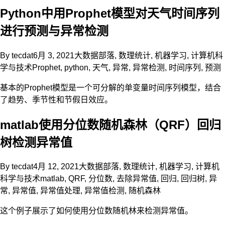
Python中用Prophet模型对天气时间序列
进行预测与异常检测
By
tecdat
6月 3, 2021
大数据部落
,
数理统计
,
机器学习
,
计算机科
学与技术
Prophet
,
python
,
天气
,
异常
,
异常检测
,
时间序列
,
预测
基本的Prophet模型是一个可分解的单变量时间序列模型，结合
了趋势、季节性和节假日效应。
matlab使用分位数随机森林（QRF）回归
树检测异常值
By
tecdat
4月 12, 2021
大数据部落
,
数理统计
,
机器学习
,
计算机
科学与技术
matlab
,
QRF
,
分位数
,
去除异常值
,
回归
,
回归树
,
异
常
,
异常值
,
异常值处理
,
异常值检测
,
随机森林
这个例子展示了如何使用分位数随机林来检测异常值。