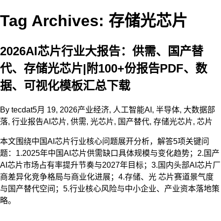
Tag Archives: 存储光芯片
2026AI芯片行业大报告：供需、国产替
代、存储光芯片|附100+份报告PDF、数
据、可视化模板汇总下载
By
tecdat
5月 19, 2026
产业经济
,
人工智能AI
,
半导体
,
大数据部
落
,
行业报告
AI芯片
,
供需
,
光芯片
,
国产替代
,
存储光芯片
,
芯片
本文围绕中国AI芯片行业核心问题展开分析，解答5项关键问
题：1.2025年中国AI芯片供需缺口具体规模与变化趋势；2.国产
AI芯片市场占有率提升节奏与2027年目标；3.国内头部AI芯片厂
商差异化竞争格局与商业化进展；4.存储、光 芯片赛道景气度
与国产替代空间；5.行业核心风险与中小企业、产业资本落地策
略。