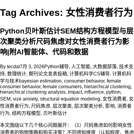
Tag Archives: 女性消费者行为
Python贝叶斯估计SEM结构方程模型与层
次聚类分析尺码焦虑对女性消费者行为影
响|附AI智能体、代码和数据
By
tecdat
7月 3, 2026
Python辅导
,
人工智能
,
大数据部落
,
技术支
持
,
数理统计
,
期刊论文发表投稿
,
计算机科学CS辅导
,
计算机科
学与技术
bayesian estimation
,
consumer behavior
,
female
consumer behavior
,
female consumers
,
hierarchical clustering
,
hierarchical clustering analysis
,
impact
,
influence
,
python
,
SEM
,
size anxiety
,
structural equation modeling
,
女性消费者
,
女
性消费者行为
,
尺码焦虑
,
层次聚类
,
层次聚类分析
,
影响
,
消费者
行为
,
结构方程模型
,
贝叶斯估计
本文围绕以下几个核心问题展开：（1）尺码焦虑如何影响女性
消费者的购物策略和购买决策？不同感知维度（认知程度、焦虑