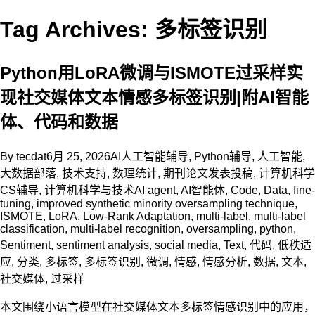
Tag Archives: 多标签识别
Python用LoRA微调与ISMOTE过采样实
现社交媒体文本情感多标签识别|附AI智能
体、代码和数据
By
tecdat
6月 25, 2026
AI人工智能辅导
,
Python辅导
,
人工智能
,
大数据部落
,
技术支持
,
数理统计
,
期刊论文发表投稿
,
计算机科学
CS辅导
,
计算机科学与技术
AI agent
,
AI智能体
,
Code
,
Data
,
fine-
tuning
,
improved synthetic minority oversampling technique
,
ISMOTE
,
LoRA
,
Low-Rank Adaptation
,
multi-label
,
multi-label
classification
,
multi-label recognition
,
oversampling
,
python
,
Sentiment
,
sentiment analysis
,
social media
,
Text
,
代码
,
低秩适
应
,
分类
,
多标签
,
多标签识别
,
微调
,
情感
,
情感分析
,
数据
,
文本
,
社交媒体
,
过采样
本文围绕小语言模型在社交媒体文本多标签情感识别中的应用，