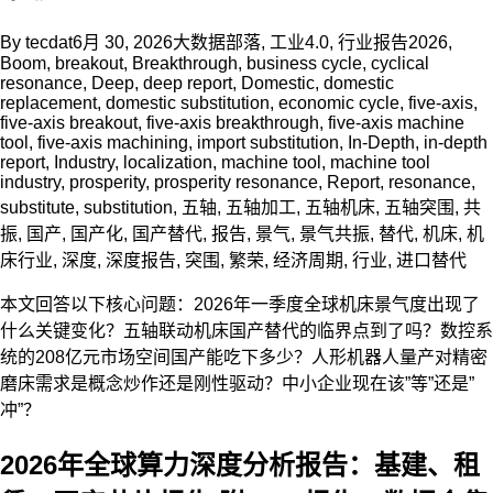
By
tecdat
6月 30, 2026
大数据部落
,
工业4.0
,
行业报告
2026
,
Boom
,
breakout
,
Breakthrough
,
business cycle
,
cyclical
resonance
,
Deep
,
deep report
,
Domestic
,
domestic
replacement
,
domestic substitution
,
economic cycle
,
five-axis
,
five-axis breakout
,
five-axis breakthrough
,
five-axis machine
tool
,
five-axis machining
,
import substitution
,
In-Depth
,
in-depth
report
,
Industry
,
localization
,
machine tool
,
machine tool
industry
,
prosperity
,
prosperity resonance
,
Report
,
resonance
,
substitute
,
substitution
,
五轴
,
五轴加工
,
五轴机床
,
五轴突围
,
共
振
,
国产
,
国产化
,
国产替代
,
报告
,
景气
,
景气共振
,
替代
,
机床
,
机
床行业
,
深度
,
深度报告
,
突围
,
繁荣
,
经济周期
,
行业
,
进口替代
本文回答以下核心问题：2026年一季度全球机床景气度出现了
什么关键变化？五轴联动机床国产替代的临界点到了吗？数控系
统的208亿元市场空间国产能吃下多少？人形机器人量产对精密
磨床需求是概念炒作还是刚性驱动？中小企业现在该”等”还是”
冲”？
2026年全球算力深度分析报告：基建、租