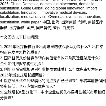
2026
,
China
,
Domestic
,
domestic replacement
,
domestic
substitution
,
Going Global
,
going global innovation
,
import
substitution
,
Innovation
,
innovative medical devices
,
localization
,
medical device
,
Overseas
,
overseas innovation
,
substitution
,
white paper
,
中国
,
出海
,
出海创新
,
创新
,
创新医疗
器械
,
医疗器械
,
国产
,
国产替代
,
替代
,
白皮书
本文回答以下核心问题：
1. 2026年医疗器械行业出海增量的核心驱动力是什么？出口结
构正在发生怎样的质变？
2. 国产替代从价格竞争转向价值竞争的四阶跃迁框架是什么？
企业如何把握结构性机会？
3. 创新器械审批加速对行业格局意味着什么？优先审批为何在
2025年爆发式增长超两倍？
4. 医疗AI从试点到规模化的拐点是否已经到来？部署率翻倍但回
报率偏低，企业应如何优先切入？
5. 全球增长K型分化下，中小企业应优先布局哪些新兴市场和细
分赛道？