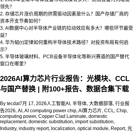
领先？
2. 存储芯片涨价周期的供需驱动因素是什么？国产存储厂商的
资本开支节奏如何？
3. AI数据中心对半导体产业链的拉动效应有多大？哪些环节最受
益？
4. 华为韬(τ)定律如何重构半导体技术路径？对投资布局有何启
示？
5. 半导体玻璃材料、PCB设备半导体化等新兴赛道的国产替代
窗口在哪里？
2026AI算力芯片行业报告：光模块、CCL
与国产替换 | 附100+报告、数据合集下载
By
tecdat
7月 17, 2026
人工智能AI
,
半导体
,
大数据部落
,
行业报
告
2026
,
AI
,
AI computing power chip
,
AI算力芯片
,
CCL
,
Chip
,
computing power
,
Copper Clad Laminate
,
domestic
replacement
,
domestic substitution
,
import substitution
,
Industry
,
industry report
,
localization
,
optical module
,
Report
,
光