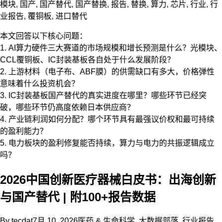
模块
,
国产
,
国产替代
,
国产替换
,
报告
,
替换
,
算力
,
芯片
,
行业
,
行
业报告
,
覆铜板
,
进口替代
本文回答以下核心问题：
1. AI算力硬件三大赛道的市场规模和增长预测是什么？光模块、
CCL覆铜板、IC封装基板各自处于什么发展阶段？
2. 上游材料（电子布、ABF膜）的供需缺口有多大，价格弹性
意味着什么投资机会？
3. IC封装基板国产替代的真实进度在哪里？哪些环节已经突
破，哪些环节仍高度依赖日本供应商？
4. 产业链利润如何分配？哪个环节具有最强议价权和最可持续
的盈利能力？
5. 电力板块的盈利修复能否持续，算力与电力的共振逻辑成立
吗？
2026中国创新医疗器械白皮书：出海创新
与国产替代 | 附100+报告数据
By
tecdat
7月 10, 2026
医药 & 生命科学
,
大数据部落
,
行业报告