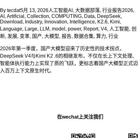
By
tecdat
5月 13, 2026
人工智能AI
,
大数据部落
,
行业报告
2026
,
AI
,
Artificial
,
Collection
,
COMPUTING
,
Data
,
DeepSeek
,
Download
,
Industry
,
Innovation
,
Intelligence
,
K2.6
,
Kimi
,
Language
,
Large
,
LLM
,
model
,
power
,
Report
,
V4
,
人工智能
,
创
新
,
发展
,
变革
,
国产
,
大模型
,
报告
,
数据合集
,
算力
,
行业
2026年第一季度，国产大模型迎来了历史性的技术拐点，
DeepSeek V4与Kimi K2 .6的相继发布，不仅在长上下文处理、
智能体执行能力上实现了质的飞跃，更标志着国产大模型正式迈
入百万上下文原生时代。
在wechat上关注我们