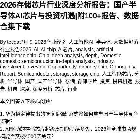
2026存储芯片行业深度分析报告：国产半
导体AI芯片与投资机遇|附100+报告、数据
合集下载
By
tecdat
7月 9, 2026
产业经济
,
人工智能AI
,
半导体
,
大数据部落
,
行业报告
2026
,
AI
,
AI chip
,
AI芯片
,
analysis
,
artificial
intelligence chip
,
Chip
,
deep analysis
,
depth
,
Domestic
,
domestic semiconductor
,
in-depth analysis
,
Industry
,
investment
,
investment opportunity
,
memory chip
,
Opportunity
,
Report
,
Semiconductor
,
storage
,
storage chip
,
人工智能芯片
,
分
析
,
半导体
,
国产
,
国产半导体
,
存储
,
存储芯片
,
投资
,
投资机遇
,
报
告
,
机遇
,
深度
,
深度分析
,
芯片
,
行业
本文回答以下核心问题：
1. 华为韬定律提出的”时间缩微”范式将如何重塑国产半导体竞争
逻辑？
2. AI驱动的存储芯片超级周期能持续多久，2026年全球市场规
模能否突破4000亿美元？