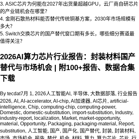
3. ASIC芯片为何能在2027年出货量超越GPU，云厂商自研芯片
的产业链机会在哪里？
4. 金刚石散热材料能否替代传统铜基方案，2030年市场规模有
多大？
5. Switch交换芯片的国产替代窗口期有多长，哪些细分赛道最
值得关注？
2026AI算力芯片行业报告：封装材料国产
替代与市场机会 | 附100+报告、数据合集
下载
By
tecdat
7月 1, 2026
人工智能AI
,
半导体
,
大数据部落
,
行业报告
2026
,
AI
,
AI-accelerator
,
AI-chip
,
AI加速器
,
AI芯片
,
artificial-
intelligence
,
Chip
,
computing-chip
,
computing-power
,
Domestic
,
domestic-substitution
,
import-substitution
,
Industry
,
industry-report
,
localization
,
Market
,
market-opportunity
,
material
,
Opportunity
,
Packaging
,
packaging-material
,
Report
,
substitution
,
人工智能
,
国产
,
国产化
,
国产替代
,
封装
,
封装材料
,
市场
,
市场机会
,
报告
,
替代
,
机会
,
材料
,
算力
,
算力芯片
,
芯片
,
行