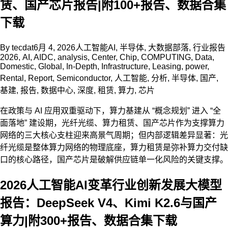
赁、国产芯片报告|附100+报告、数据合集
下载
By
tecdat
6月 4, 2026
人工智能AI
,
半导体
,
大数据部落
,
行业报告
2026
,
AI
,
AIDC
,
analysis
,
Center
,
Chip
,
COMPUTING
,
Data
,
Domestic
,
Global
,
In-Depth
,
Infrastructure
,
Leasing
,
power
,
Rental
,
Report
,
Semiconductor
,
人工智能
,
分析
,
半导体
,
国产
,
基建
,
报告
,
数据中心
,
深度
,
租赁
,
算力
,
芯片
在政策与 AI 应用双重驱动下，算力基建从 “概念规划” 进入 “全
面落地” 建设期，光纤光缆、算力租赁、国产芯片作为支撑算力
网络的三大核心支柱迎来高景气周期；但内部逻辑差异显著：光
纤光缆是整体算力网络的物理底座，算力租赁是弥补算力交付缺
口的核心路径，国产芯片是破解供应链单一化风险的关键支撑。
2026人工智能AI变革行业创新发展大模型
报告：DeepSeek V4、Kimi K2.6与国产
算力|附300+报告、数据合集下载