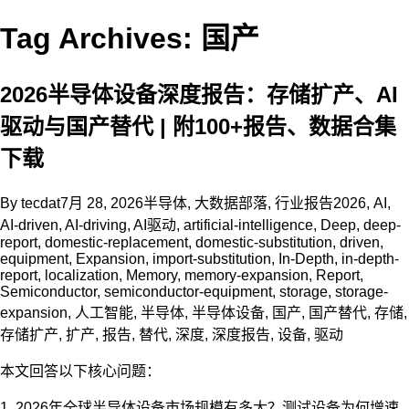
Tag Archives: 国产
2026半导体设备深度报告：存储扩产、AI
驱动与国产替代 | 附100+报告、数据合集
下载
By
tecdat
7月 28, 2026
半导体
,
大数据部落
,
行业报告
2026
,
AI
,
AI-driven
,
AI-driving
,
AI驱动
,
artificial-intelligence
,
Deep
,
deep-
report
,
domestic-replacement
,
domestic-substitution
,
driven
,
equipment
,
Expansion
,
import-substitution
,
In-Depth
,
in-depth-
report
,
localization
,
Memory
,
memory-expansion
,
Report
,
Semiconductor
,
semiconductor-equipment
,
storage
,
storage-
expansion
,
人工智能
,
半导体
,
半导体设备
,
国产
,
国产替代
,
存储
,
存储扩产
,
扩产
,
报告
,
替代
,
深度
,
深度报告
,
设备
,
驱动
本文回答以下核心问题：
1. 2026年全球半导体设备市场规模有多大？测试设备为何增速