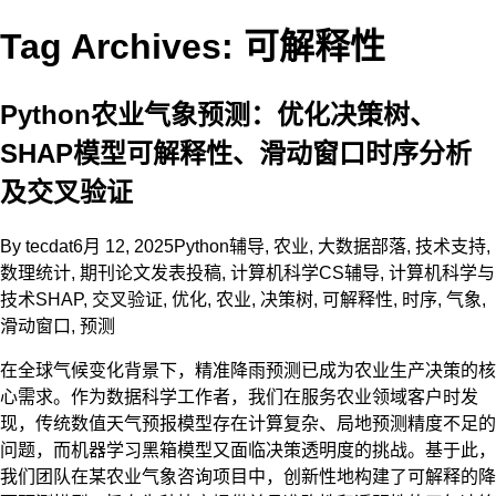
Tag Archives: 可解释性
Python农业气象预测：优化决策树、
SHAP模型可解释性、滑动窗口时序分析
及交叉验证
By
tecdat
6月 12, 2025
Python辅导
,
农业
,
大数据部落
,
技术支持
,
数理统计
,
期刊论文发表投稿
,
计算机科学CS辅导
,
计算机科学与
技术
SHAP
,
交叉验证
,
优化
,
农业
,
决策树
,
可解释性
,
时序
,
气象
,
滑动窗口
,
预测
在全球气候变化背景下，精准降雨预测已成为农业生产决策的核
心需求。作为数据科学工作者，我们在服务农业领域客户时发
现，传统数值天气预报模型存在计算复杂、局地预测精度不足的
问题，而机器学习黑箱模型又面临决策透明度的挑战。基于此，
我们团队在某农业气象咨询项目中，创新性地构建了可解释的降