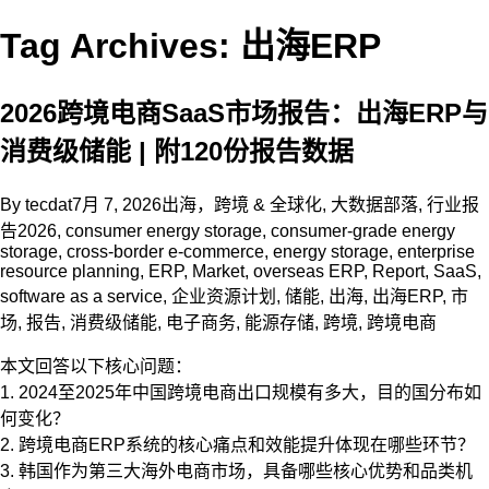
Tag Archives: 出海ERP
2026跨境电商SaaS市场报告：出海ERP与
消费级储能 | 附120份报告数据
By
tecdat
7月 7, 2026
出海，跨境 & 全球化
,
大数据部落
,
行业报
告
2026
,
consumer energy storage
,
consumer-grade energy
storage
,
cross-border e-commerce
,
energy storage
,
enterprise
resource planning
,
ERP
,
Market
,
overseas ERP
,
Report
,
SaaS
,
software as a service
,
企业资源计划
,
储能
,
出海
,
出海ERP
,
市
场
,
报告
,
消费级储能
,
电子商务
,
能源存储
,
跨境
,
跨境电商
本文回答以下核心问题：
1. 2024至2025年中国跨境电商出口规模有多大，目的国分布如
何变化？
2. 跨境电商ERP系统的核心痛点和效能提升体现在哪些环节？
3. 韩国作为第三大海外电商市场，具备哪些核心优势和品类机