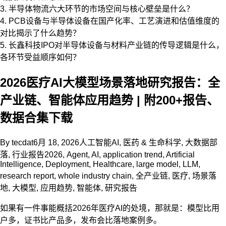
3. 半导体物流六大环节的市场空间与核心壁垒是什么？
4. PCB设备与半导体设备在国产化率、工艺演进和估值维度的
对比揭示了什么趋势？
5. 长鑫科技IPO对半导体设备与材料产业链的传导逻辑是什么，
各环节受益顺序如何？
2026医疗AI大模型场景落地研究报告：全
产业链、智能体应用趋势 | 附200+报告、
数据合集下载
By
tecdat
6月 18, 2026
人工智能AI
,
医药 & 生命科学
,
大数据部
落
,
行业报告
2026
,
Agent
,
AI
,
application trend
,
Artificial
Intelligence
,
Deployment
,
Healthcare
,
large model
,
LLM
,
research report
,
whole industry chain
,
全产业链
,
医疗
,
场景落
地
,
大模型
,
应用趋势
,
智能体
,
研究报告
如果有一件事能概括2026年医疗AI的处境，那就是：模型比用
户多，证书比产品多，发布会比落地案例多。