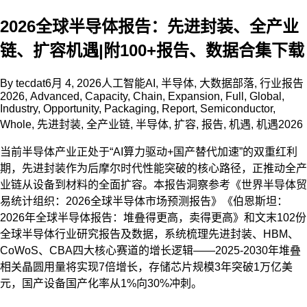
2026全球半导体报告：先进封装、全产业
链、扩容机遇|附100+报告、数据合集下载
By
tecdat
6月 4, 2026
人工智能AI
,
半导体
,
大数据部落
,
行业报告
2026
,
Advanced
,
Capacity
,
Chain
,
Expansion
,
Full
,
Global
,
Industry
,
Opportunity
,
Packaging
,
Report
,
Semiconductor
,
Whole
,
先进封装
,
全产业链
,
半导体
,
扩容
,
报告
,
机遇
,
机遇2026
当前半导体产业正处于“AI算力驱动+国产替代加速”的双重红利
期，先进封装作为后摩尔时代性能突破的核心路径，正推动全产
业链从设备到材料的全面扩容。本报告洞察参考《世界半导体贸
易统计组织：2026全球半导体市场预测报告》《伯恩斯坦：
2026年全球半导体报告：堆叠得更高，卖得更高》和文末102份
全球半导体行业研究报告及数据，系统梳理先进封装、HBM、
CoWoS、CBA四大核心赛道的增长逻辑——2025-2030年堆叠
相关晶圆用量将实现7倍增长，存储芯片规模3年突破1万亿美
元，国产设备国产化率从1%向30%冲刺。