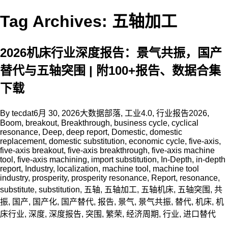
Tag Archives: 五轴加工
2026机床行业深度报告：景气共振，国产
替代与五轴突围 | 附100+报告、数据合集
下载
By
tecdat
6月 30, 2026
大数据部落
,
工业4.0
,
行业报告
2026
,
Boom
,
breakout
,
Breakthrough
,
business cycle
,
cyclical
resonance
,
Deep
,
deep report
,
Domestic
,
domestic
replacement
,
domestic substitution
,
economic cycle
,
five-axis
,
five-axis breakout
,
five-axis breakthrough
,
five-axis machine
tool
,
five-axis machining
,
import substitution
,
In-Depth
,
in-depth
report
,
Industry
,
localization
,
machine tool
,
machine tool
industry
,
prosperity
,
prosperity resonance
,
Report
,
resonance
,
substitute
,
substitution
,
五轴
,
五轴加工
,
五轴机床
,
五轴突围
,
共
振
,
国产
,
国产化
,
国产替代
,
报告
,
景气
,
景气共振
,
替代
,
机床
,
机
床行业
,
深度
,
深度报告
,
突围
,
繁荣
,
经济周期
,
行业
,
进口替代