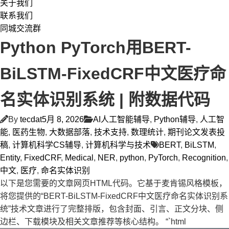
关于我们
联系我们
同城交流群
Python PyTorch用BERT-
BiLSTM-FixedCRF中文医疗命
名实体识别系统 | 附数据代码
By
tecdat
5月 8, 2026
AI人工智能辅导
,
Python辅导
,
人工智
能
,
医药生物
,
大数据部落
,
技术支持
,
数理统计
,
期刊论文发表投
稿
,
计算机科学CS辅导
,
计算机科学与技术
BERT
,
BiLSTM
,
Entity
,
FixedCRF
,
Medical
,
NER
,
python
,
PyTorch
,
Recognition
,
中文
,
医疗
,
命名实体识别
以下是您需要的文章网页HTML代码。它基于麦肯锡风格模板，
将您提供的“BERT-BiLSTM-FixedCRF中文医疗命名实体识别系
统”技术文章进行了完整排版，包含封面、引言、正文分块、侧
边栏、下载模块及相关文章推荐等核心结构。 “`html