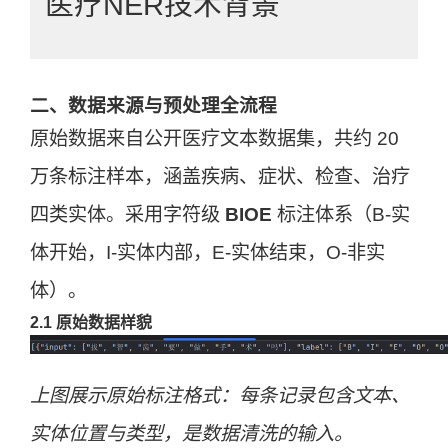
医疗NER技术背景
BERT-BiLSTM-CRF是当前中文医疗命名
实体识别的主流架构。BERT提供动态上下
二、数据来源与预处理全流程
原始数据来自公开医疗文本数据集，共约 20
文语义表征，解决医疗同形异义词歧义；
万条标注样本，涵盖疾病、症状、检查、治疗
BiLSTM捕捉序列双向依赖，强化边界识
四类实体。采用字符级
别；CRF层通过转移约束确保标签序列全
BIOE
标注体系（B-实
体开始，I-实体内部，E-实体结束，O-非实
局最优。该组合在20万条医疗标注数据上
体）。
F1可达98.9%，尤其适用于电子病历、医
2.1 原始数据样貌
学文献等非结构化文本的实体抽取任务。
上图展示原始标注格式：每条记录包含文本、
实体位置与类型，是数据清洗的输入。