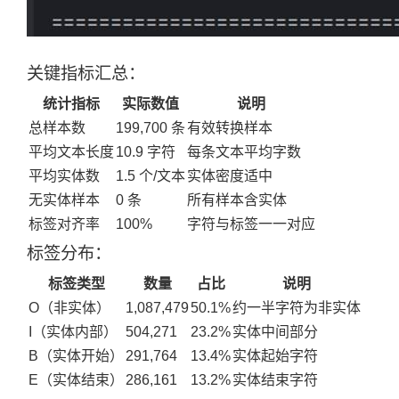
关键指标汇总：
统计指标
实际数值
说明
总样本数
199,700 条
有效转换样本
平均文本长度
10.9 字符
每条文本平均字数
平均实体数
1.5 个/文本
实体密度适中
无实体样本
0 条
所有样本含实体
标签对齐率
100%
字符与标签一一对应
标签分布：
标签类型
数量
占比
说明
O（非实体）
1,087,479
50.1%
约一半字符为非实体
I（实体内部）
504,271
23.2%
实体中间部分
B（实体开始）
291,764
13.4%
实体起始字符
E（实体结束）
286,161
13.2%
实体结束字符