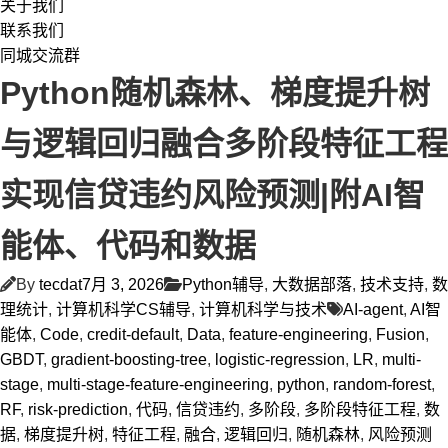
关于我们
联系我们
同城交流群
Python随机森林、梯度提升树
与逻辑回归融合多阶段特征工程
实现信贷违约风险预测|附AI智
能体、代码和数据
By
tecdat
7月 3, 2026
Python辅导
,
大数据部落
,
技术支持
,
数
理统计
,
计算机科学CS辅导
,
计算机科学与技术
AI-agent
,
AI智
能体
,
Code
,
credit-default
,
Data
,
feature-engineering
,
Fusion
,
GBDT
,
gradient-boosting-tree
,
logistic-regression
,
LR
,
multi-
stage
,
multi-stage-feature-engineering
,
python
,
random-forest
,
RF
,
risk-prediction
,
代码
,
信贷违约
,
多阶段
,
多阶段特征工程
,
数
据
,
梯度提升树
,
特征工程
,
融合
,
逻辑回归
,
随机森林
,
风险预测