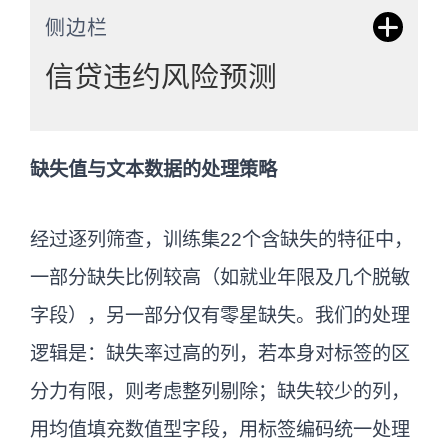
侧边栏
信贷违约风险预测
信贷违约风险预测是金融风控的核心环
缺失值与文本数据的处理策略
节，通过机器学习模型分析借款人的历史
行为、信用记录和财务状况，评估其未来
经过逐列筛查，训练集22个含缺失的特征中，
无法按时还款的概率。常用算法包括随机
一部分缺失比例较高（如就业年限及几个脱敏
森林、梯度提升树和逻辑回归等。
字段），另一部分仅有零星缺失。我们的处理
逻辑是：缺失率过高的列，若本身对标签的区
分力有限，则考虑整列剔除；缺失较少的列，
用均值填充数值型字段，用标签编码统一处理