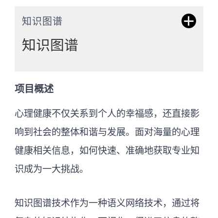
知识图谱
知识图谱
知识图谱是一种通过节点和关系来表达知
项目概述
识的结构化方式。节点代表实体（如疾
病、症状），边代表实体之间的关系。
心理健康不仅关系到个人的幸福感，还直接影
Neo4j是使用率最高的图数据库系统，支持
响到社会的整体和谐与发展。面对海量的心理
Cypher查询语言进行复杂图查询，广泛应
健康相关信息，如何快速、准确地获取专业知
用于智能问答、推荐系统等场景。
识成为一大挑战。
知识图谱技术作为一种语义网络技术，通过将