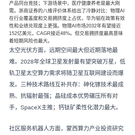
产品同台竞技；下游场景中，医疗健康养老是最大刚
需。浙商证券的八维评价体系给出了冷静对比：物理AI
在行业覆盖度和交易拥挤度上占优，华为韬在政策有效
性和业绩兑现度上更强。物理AI市场2032年有望接近
152亿美元，CAGR接近48%。但交易拥挤度最高意味
着短期风险也最大。
太空光伏方面，远期空间最大但近期落地最
难。2028年全球卫星发射量有望突破万星，低
轨卫星太空算力需求将随卫星互联网建设而爆
发。三种技术路线互补共存：砷化镓技术最成
熟、抗辐射最强；晶硅成本优势碾压所有对
手，SpaceX主推；钙钛矿柔性化潜力最大。
社区服务机器人方面，蒙西算力产业投资研究