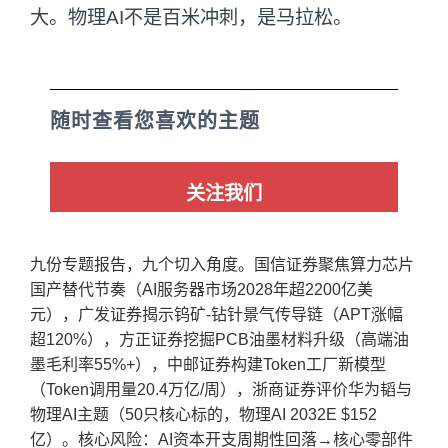
大。物理AI不是百米冲刺，是马拉松。
随时查看您喜欢的主题
关注我们
九份专题报告，九个切入角度。国信证券聚焦算力芯片
国产替代节奏（AI服务器市场2028年超2200亿美
元），广发证券揭示钨矿-钻针景气传导链（APT涨幅
超120%），方正证券挖掘PCB油墨材料升级（高端油
墨毛利率55%+），中邮证券构建Token工厂新模型
（Token调用量20.4万亿/周），浙商证券评价华为韬与
物理AI主题（50只核心标的，物理AI 2032E $152
亿）。核心风险：AI资本开支周期性回落→核心零部件