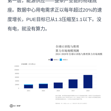
第一层，能源供应——整条产业链的物理底
的高性能处理器（GPU/ASIC等），是大模
座。数据中心用电需求正以每年超过20%的速
型时代的核心硬件引擎。
度增长，PUE目标已从1.3压缩至1.1以下。没
先进封装
通过2.5D/3D堆叠和Chiplet异构
有电，就没有算力。
集成突破摩尔定律瓶颈，提升AI芯片算力
密度与能效比。