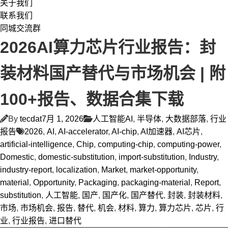
关于我们
联系我们
同城交流群
2026AI算力芯片行业报告：封
装材料国产替代与市场机会 | 附
100+报告、数据合集下载
By
tecdat
7月 1, 2026
人工智能AI
,
半导体
,
大数据部落
,
行业
报告
2026
,
AI
,
AI-accelerator
,
AI-chip
,
AI加速器
,
AI芯片
,
artificial-intelligence
,
Chip
,
computing-chip
,
computing-power
,
Domestic
,
domestic-substitution
,
import-substitution
,
Industry
,
industry-report
,
localization
,
Market
,
market-opportunity
,
material
,
Opportunity
,
Packaging
,
packaging-material
,
Report
,
substitution
,
人工智能
,
国产
,
国产化
,
国产替代
,
封装
,
封装材料
,
市场
,
市场机会
,
报告
,
替代
,
机会
,
材料
,
算力
,
算力芯片
,
芯片
,
行
业
,
行业报告
,
进口替代