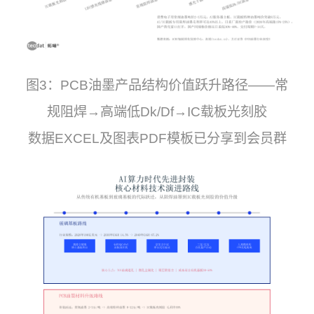
图3：PCB油墨产品结构价值跃升路径——常
规阻焊→高端低Dk/Df→IC载板光刻胶
数据EXCEL及图表PDF模板已分享到会员群