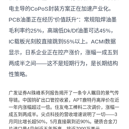
电主导的CoPoS封装方案正在加速产业化。
PCB油墨正在经历”价值跃升”：常规阻焊油墨
毛利率约25%，高端低Dk/Df油墨可达45%，
IC载板光刻胶直接跳到55%以上。ACMI数据
显示，日系企业正在控产涨价，涨幅一成五到
两成半之间——这不是短期行为，是长期结构
性策略。
广发证券AI珠峰系列报告揭开了一条令人瞩目的景气传
导链。中国钨矿出口管控收紧，APT鹿特丹离岸价在近
一年内涨幅超过一倍。住友电工棒料二次调价，涨幅一
成五到两成半。尖点科技的营收增速说明了一切——3
月同比增长超50%，5月直接飙到近90%。硬质合金刀
片进口量4月创近五年新高，接近7000万美元。