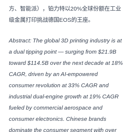
方、智能派），铂力特以20%全球份额在工业
级金属打印挑战德国EOS的王座。
Abstract: The global 3D printing industry is at
a dual tipping point — surging from $21.9B
toward $114.5B over the next decade at 18%
CAGR, driven by an AI-empowered
consumer revolution at 33% CAGR and
industrial dual-engine growth at 19% CAGR
fueled by commercial aerospace and
consumer electronics. Chinese brands
dominate the consumer segment with over