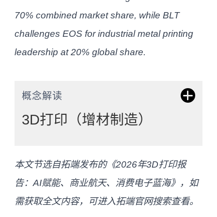
70% combined market share, while BLT
challenges EOS for industrial metal printing
leadership at 20% global share.
概念解读
3D打印（增材制造）
3D打印（Additive Manufacturing）是通过
本文节选自拓端发布的《2026年3D打印报
逐层堆积材料构建三维物体的数字化制造
告：AI赋能、商业航天、消费电子蓝海》，如
技术，涵盖消费级FDM到工业级SLM/DED
需获取全文内容，可进入拓端官网搜索查看。
等多种工艺路线，正从原型验证走向终端