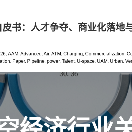
白皮书：人才争夺、商业化落地与
026
,
AAM
,
Advanced
,
Air
,
ATM
,
Charging
,
Commercialization
,
Co
ation
,
Paper
,
Pipeline
,
power
,
Talent
,
U-space
,
UAM
,
Urban
,
Ver
年低空经济行业