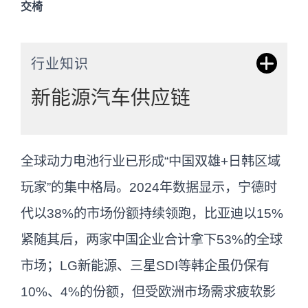
交椅
行业知识
新能源汽车供应链
新能源汽车供应链主要包括：动力电池产
全球动力电池行业已形成“中国双雄+日韩区域
业链（正极材料、负极材料、电解液、隔
玩家”的集中格局。2024年数据显示，宁德时
膜等）、电驱动系统、智能网联系统、整
代以38%的市场份额持续领跑，比亚迪以15%
车制造及充电基础设施等。近年来，中国
紧随其后，两家中国企业合计拿下53%的全球
在全球新能源汽车供应链中占据核心地
市场；LG新能源、三星SDI等韩企虽仍保有
位，尤其在动力电池领域，宁德时代、比
10%、4%的份额，但受欧洲市场需求疲软影
亚迪等企业全球市场份额超过50%。供应