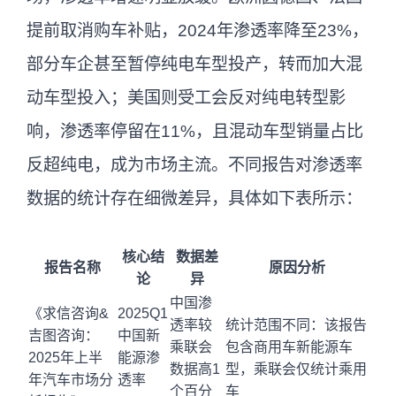
提前取消购车补贴，2024年渗透率降至23%，
部分车企甚至暂停纯电车型投产，转而加大混
动车型投入；美国则受工会反对纯电转型影
响，渗透率停留在11%，且混动车型销量占比
反超纯电，成为市场主流。不同报告对渗透率
数据的统计存在细微差异，具体如下表所示：
核心结
数据差
报告名称
原因分析
论
异
中国渗
《求信咨询&
2025Q1
透率较
统计范围不同：该报告
吉图咨询：
中国新
乘联会
包含商用车新能源车
2025年上半
能源渗
数据高1
型，乘联会仅统计乘用
年汽车市场分
透率
个百分
车